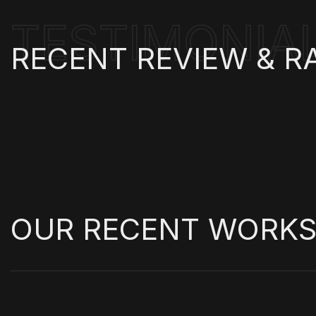
TESTIMONIA
RECENT
REVIEW
&
R
OUR
RECENT
WORK